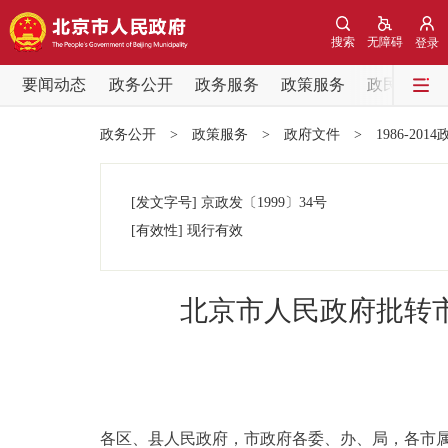
搜索
无障碍
登录
要闻动态
政务公开
政务服务
政策服务
政民互动
要闻动态
政务公开
>
政策服务
>
政府文件
>
1986-201
党中央精神
[发文字号]
京政发
〔1999〕
34号
北京要闻
[有效性]
现行有效
各区热点
北京市人民政府批转
政务公开
市领导
各区、县人民政府，市政府各委、办、局，各市
政策兑现