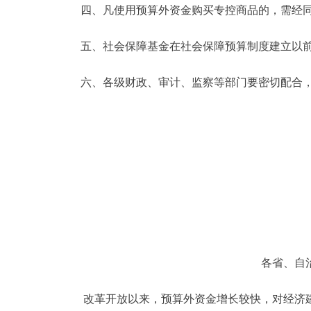
四、凡使用预算外资金购买专控商品的，需经同
走进北京
五、社会保障基金在社会保障预算制度建立以前
北京概况
六、各级财政、审计、监察等部门要密切配合，
绿色北京
多语种
ENGLISH
DEUTSCH
ESPAÑOL
各省、自
ITALIANO
改革开放以来，预算外资金增长较快，对经济建