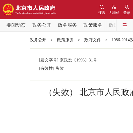
搜索
无障碍
登录
要闻动态
政务公开
政务服务
政策服务
政民互动
要闻动态
政务公开
>
政策服务
>
政府文件
>
1986-201
党中央精神
[发文字号]
京政发
〔1996〕
31号
北京要闻
[有效性]
失效
各区热点
（失效） 北京市人民
政务公开
市领导
政策兑现