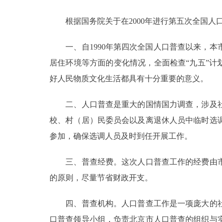
根据国务院关于在2000年进行第五次全国人
决策公开
一、自1990年第四次全国人口普查以来，本
政务服务
居住环境等方面的变化情况，全面检查“九五”计
个人服务
好人民物质文化生活都具有十分重要的意义。
二、人口普查是重大的国情国力调查，涉及社
便民服务
校、村（居）民委员会以及离退休人员中临时选
参加，确保选调人员及时到任开展工作。
中介服务
政民互动
三、普查经费。这次人口普查工作的经费由市
的原则，尽量节省财政开支。
12345网上接诉即办
四、普查机构。人口普查工作是一项庞大的社
参与调查
口普查领导小组，负责北京市人口普查的组织与