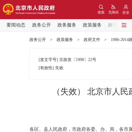
搜索
无障碍
登录
要闻动态
政务公开
政务服务
政策服务
政民互动
要闻动态
政务公开
>
政策服务
>
政府文件
>
1986-201
党中央精神
[发文字号]
京政发
〔1998〕
22号
北京要闻
[有效性]
失效
各区热点
（失效） 北京市人
政务公开
市领导
各区、县人民政府，市政府各委、办、局，各市
政策兑现