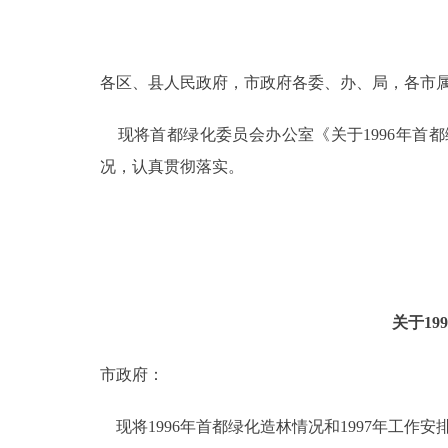
决策公开
各区、县人民政府，市政府各委、办、局，各市
政务服务
现将首都绿化委员会办公室《关于1996年首都
个人服务
况，认真贯彻落实。
便民服务
中介服务
关于19
政民互动
市政府：
12345网上接诉即办
现将1996年首都绿化造林情况和1997年工作
参与调查