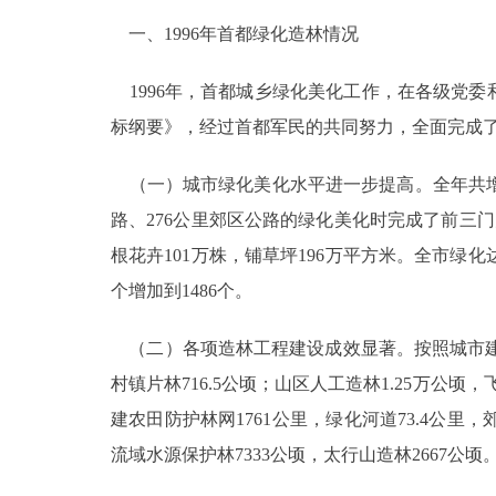
一、1996年首都绿化造林情况
走进北京
1996年，首都城乡绿化美化工作，在各级党委
北京概况
标纲要》，经过首都军民的共同努力，全面完成了
绿色北京
（一）城市绿化美化水平进一步提高。全年共增加
多语种
路、276公里郊区公路的绿化美化时完成了前三
根花卉101万株，铺草坪196万平方米。全市绿化达
ENGLISH
个增加到1486个。
DEUTSCH
（二）各项造林工程建设成效显著。按照城市建设
村镇片林716.5公顷；山区人工造林1.25万公顷
ESPAÑOL
建农田防护林网1761公里，绿化河道73.4公里
流域水源保护林7333公顷，太行山造林2667公顷
ITALIANO