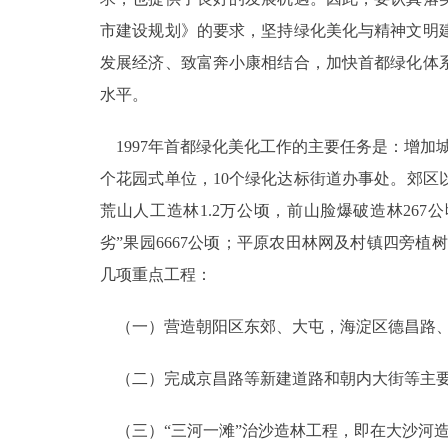
市建设规划》的要求，坚持绿化美化与精神文明
发展经济、致富奔小康相结合，加快首都绿化体
水平。
1997年首都绿化美化工作的主要任务是：增加城市
个花园式单位，10个绿化达标街道办事处。郊区以
荒山人工造林1.2万公顷，前山脸爆破造林267
劣”果园6667公顷；平原农田林网及村镇四旁植树1
几项重点工程：
（一）营造朝阳区东郊、大屯，海淀区德昌路、
（二）完成京昌路等新建道路和朝内大街等主要
（三）“三河一滩”治沙造林工程，即在大沙河造林3