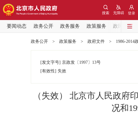
搜索
无障碍
登录
要闻动态
政务公开
政务服务
政策服务
政民互动
要闻动态
政务公开
>
政策服务
>
政府文件
>
1986-201
党中央精神
[发文字号]
京政发
〔1997〕
13号
北京要闻
[有效性]
失效
各区热点
（失效） 北京市人民政府印
政务公开
况和1
市领导
政策兑现