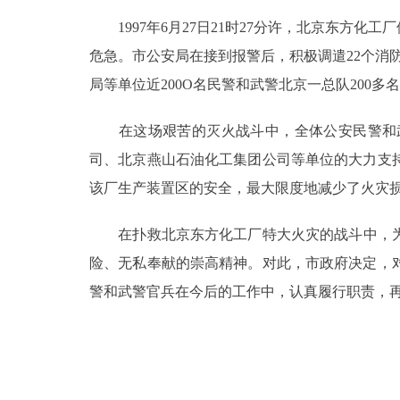
1997年6月27日21时27分许，北京东方
决策公开
危急。市公安局在接到报警后，积极调遣22个消
局等单位近200O名民警和武警北京一总队200
政务服务
在这场艰苦的灭火战斗中，全体公安民警和武
个人服务
司、北京燕山石油化工集团公司等单位的大力支
该厂生产装置区的安全，最大限度地减少了火灾
便民服务
在扑救北京东方化工厂特大火灾的战斗中，为保
中介服务
险、无私奉献的崇高精神。对此，市政府决定，
政民互动
警和武警官兵在今后的工作中，认真履行职责，
12345网上接诉即办
参与调查