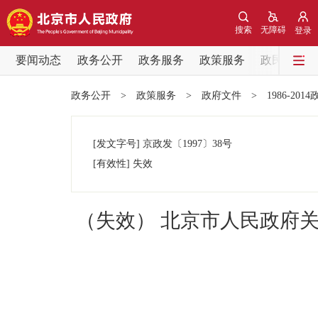
搜索
无障碍
登录
要闻动态
政务公开
政务服务
政策服务
政民互动
要闻动态
政务公开
>
政策服务
>
政府文件
>
1986-201
党中央精神
[发文字号]
京政发
〔1997〕
38号
北京要闻
[有效性]
失效
各区热点
（失效） 北京市人民政府
政务公开
市领导
政策兑现