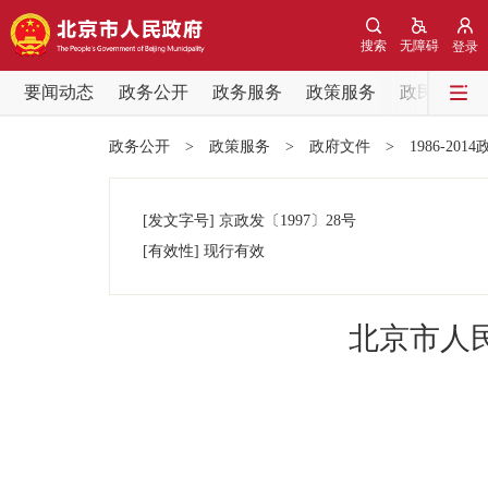
搜索
无障碍
登录
要闻动态
政务公开
政务服务
政策服务
政民互动
要闻动态
政务公开
>
政策服务
>
政府文件
>
1986-201
党中央精神
[发文字号]
京政发
〔1997〕
28号
北京要闻
[有效性]
现行有效
各区热点
北京市人
政务公开
市领导
政策兑现