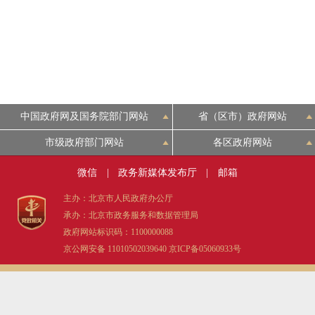
走进北京
北京概况
绿色北京
中国政府网及国务院部门网站
省（区市）政府网站
多语种
市级政府部门网站
各区政府网站
微信
|
政务新媒体发布厅
|
邮箱
ENGLISH
主办：北京市人民政府办公厅
承办：北京市政务服务和数据管理局
DEUTSCH
政府网站标识码：1100000088
京公网安备 11010502039640
京ICP备05060933号
ESPAÑOL
ITALIANO