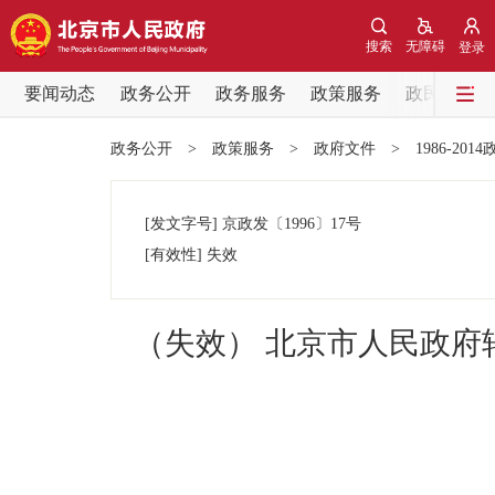
搜索
无障碍
登录
要闻动态
政务公开
政务服务
政策服务
政民互动
要闻动态
政务公开
>
政策服务
>
政府文件
>
1986-201
党中央精神
[发文字号]
京政发
〔1996〕
17号
北京要闻
[有效性]
失效
各区热点
（失效） 北京市人民政
政务公开
市领导
政策兑现