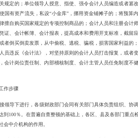
关规定的；单位领导人授意、指使、强令会计人员编造或者篡
使国有资产流失，私设“小金库”，挪用资金铺摊子的；将预算
律擅自购买国家规定的专项控制商品的；会计人员和注册会计
凭证、会计帐簿、会计报表，提高成本和费用开支标准，截留
或者倒买倒卖发票，从中偷税、逃税、骗税，损害国家利益的
人员违反《会计法》，对坚持原则的会计人员打击报复，或者
，会计岗位责任制、内部稽核制度、会计主管人员任免制度不
工作步骤
接领导下进行，各级财政部门会同有关部门具体负责组织、协调
达到100％。在普遍自查整顿的基础上，各区、县及各部门重点检
社会中介机构的作用。