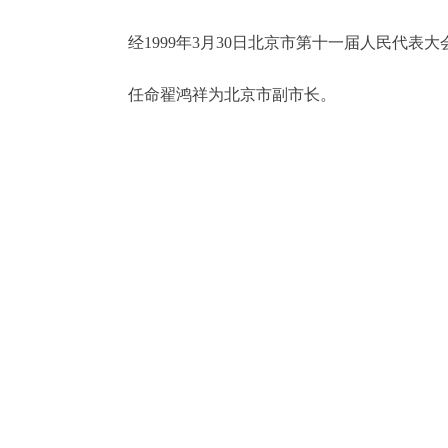
经1999年3月30日北京市第十一届人民代表
决策公开
任命翟鸿祥为北京市副市长。
政务服务
个人服务
便民服务
中介服务
政民互动
12345网上接诉即办
参与调查