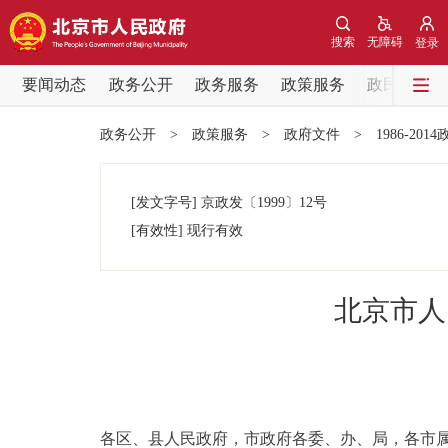
搜索
无障碍
登录
要闻动态
政务公开
政务服务
政策服务
政民互动
要闻动态
政务公开
>
政策服务
>
政府文件
>
1986-201
党中央精神
[发文字号]
京政发
〔1999〕
12号
北京要闻
[有效性]
现行有效
各区热点
北京市人
政务公开
市领导
各区、县人民政府，市政府各委、办、局，各市
政策兑现