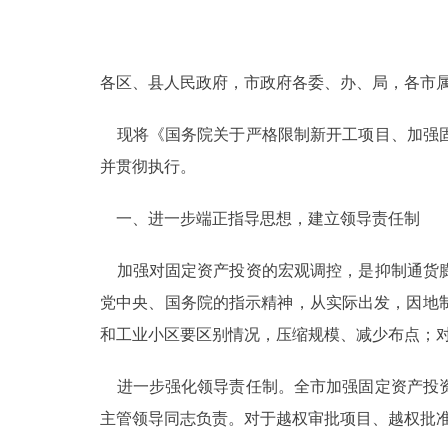
决策公开
各区、县人民政府，市政府各委、办、局，各市
政务服务
现将《国务院关于严格限制新开工项目、加强固
个人服务
并贯彻执行。
便民服务
一、进一步端正指导思想，建立领导责任制
加强对固定资产投资的宏观调控，是抑制通货膨
中介服务
党中央、国务院的指示精神，从实际出发，因地
政民互动
和工业小区要区别情况，压缩规模、减少布点；
12345网上接诉即办
进一步强化领导责任制。全市加强固定资产投资
主管领导同志负责。对于越权审批项目、越权批
参与调查