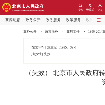
搜索
无障碍
登录
要闻动态
政务公开
政务服务
政策服务
政民互动
要闻动态
政务公开
>
政策服务
>
政府文件
>
1986-201
党中央精神
[发文字号]
京政发
〔1995〕
39号
北京要闻
[有效性]
失效
各区热点
（失效） 北京市人民政府
政务公开
市领导
政策兑现