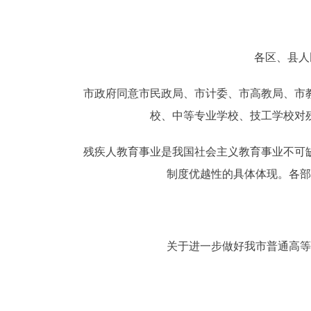
决策公开
各区、县人
政务服务
市政府同意市民政局、市计委、市高教局、市教
个人服务
校、中等专业学校、技工学校对
便民服务
残疾人教育事业是我国社会主义教育事业不可缺
制度优越性的具体体现。各
中介服务
政民互动
关于进一步做好我市普通高
12345网上接诉即办
参与调查