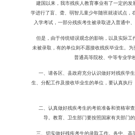
建国以来，我市残疾人教育事业有了一定的发展。
走进北京
学进行了盲、聋、弱智儿童少年随班就读试点，在
入学考试，一部分残疾考生被录取进入普通中、
北京概况
但是，由于传统错误观念的影响，以及实际工作
绿色北京
未被录取，有的单位则不愿接收残疾毕业生。为
普通高等院校、中等专业学
多语种
一、请各区、县政府充分认识做好对残疾学生
ENGLISH
生、分配工作及接收毕业生的单位，要认真执行
DEUTSCH
二、认真做好残疾考生的考前准备和资格审查
ESPAÑOL
导。教育、卫生部门要按照国家有关部门的
ITALIANO
三、切实做好残疾考生的录取工作。各中、高等