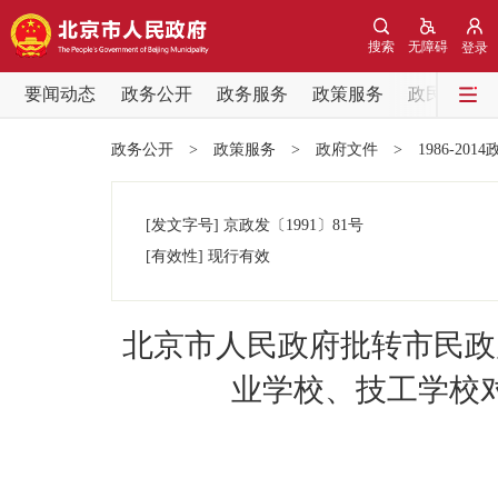
搜索
无障碍
登录
要闻动态
政务公开
政务服务
政策服务
政民互动
要闻动态
政务公开
>
政策服务
>
政府文件
>
1986-201
党中央精神
[发文字号]
京政发
〔1991〕
81号
北京要闻
[有效性]
现行有效
各区热点
北京市人民政府批转市民政
政务公开
业学校、技工学校
市领导
政策兑现