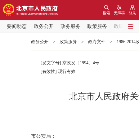
搜索
无障碍
登录
要闻动态
政务公开
政务服务
政策服务
政民互动
要闻动态
政务公开
>
政策服务
>
政府文件
>
1986-201
党中央精神
[发文字号]
京政发
〔1994〕
4号
北京要闻
[有效性]
现行有效
各区热点
北京市人民政府关
政务公开
市领导
市公安局：
政策兑现