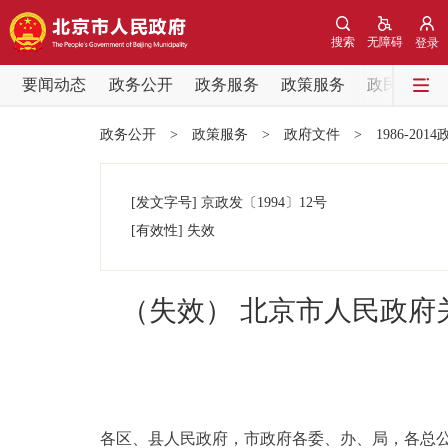
搜索
无障碍
登录
要闻动态
政务公开
政务服务
政策服务
政民互动
要闻动态
政务公开
>
政策服务
>
政府文件
>
1986-201
党中央精神
[发文字号]
京政发
〔1994〕
12号
北京要闻
[有效性]
失效
各区热点
（失效） 北京市人民政
政务公开
市领导
各区、县人民政府，市政府各委、办、局，各总
政策兑现