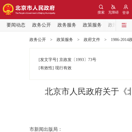
搜索
无障碍
登录
要闻动态
政务公开
政务服务
政策服务
政民互动
要闻动态
政务公开
>
政策服务
>
政府文件
>
1986-201
党中央精神
[发文字号]
京政发
〔1993〕
73号
北京要闻
[有效性]
现行有效
各区热点
北京市人民政府关于《
政务公开
市领导
市新闻出版局：
政策兑现