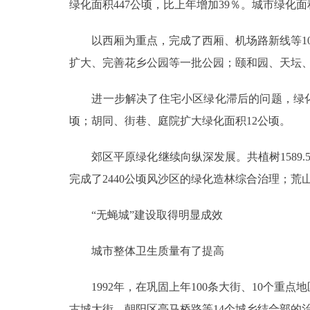
绿化面积447公顷，比上年增加39％。城市绿化面积
以西厢为重点，完成了西厢、机场路新线等10条
扩大、完善花乡公园等一批公园；颐和园、天坛、
进一步解决了住宅小区绿化滞后的问题，绿化住宅
顷；胡同、街巷、庭院扩大绿化面积12公顷。
郊区平原绿化继续向纵深发展。共植树1589.5
完成了2440公顷风沙区的绿化造林综合治理；荒
“无蝇城”建设取得明显成效
城市整体卫生质量有了提高
1992年，在巩固上年100条大街、10个重
古城大街、朝阳区亮马桥路等14个城乡结合部的治理