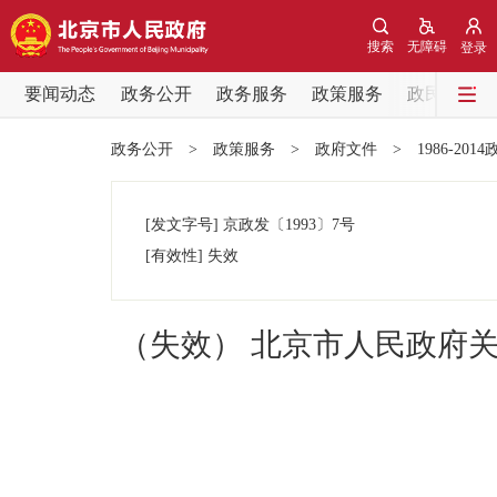
搜索
无障碍
登录
要闻动态
政务公开
政务服务
政策服务
政民互动
要闻动态
政务公开
>
政策服务
>
政府文件
>
1986-201
党中央精神
[发文字号]
京政发
〔1993〕
7号
北京要闻
[有效性]
失效
各区热点
（失效） 北京市人民政府关
政务公开
市领导
政策兑现