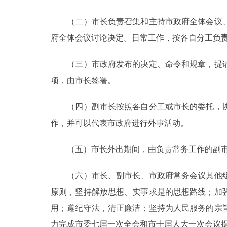
走进北京
（二）市长负责召集和主持市政府全体会议、
府全体会议讨论决定。日常工作，按各自分工负
北京概况
（三）市政府发布的决定、命令和规章，提请
绿色北京
项，由市长签署。
多语种
（四）副市长按照各自分工或市长的委托，协
作，并可以代表市政府进行外事活动。
ENGLISH
（五）市长外出期间，由负责常务工作的副市
DEUTSCH
（六）市长、副市长、市政府常务会议其他组
ESPAÑOL
原则，坚持解放思想、实事求是的思想路线；加
用；遵纪守法，清正廉洁；坚持为人民服务的宗
ITALIANO
力完成市委七届一次全会和市十届人大一次会议