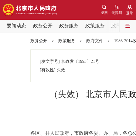
搜索
无障碍
登录
要闻动态
政务公开
政务服务
政策服务
政民互动
要闻动态
政务公开
>
政策服务
>
政府文件
>
1986-201
党中央精神
[发文字号]
京政发
〔1993〕
21号
北京要闻
[有效性]
失效
各区热点
（失效） 北京市人民
政务公开
市领导
各区、县人民政府，市政府各委、办、局，各总
政策兑现