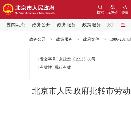
搜索
无障碍
登录
要闻动态
政务公开
政务服务
政策服务
政民互动
要闻动态
政务公开
>
政策服务
>
政府文件
>
1986-201
党中央精神
[发文字号]
京政发
〔1993〕
60号
北京要闻
[有效性]
现行有效
各区热点
北京市人民政府批转市劳动
政务公开
市领导
政策兑现