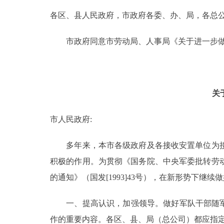
各区、县人民政府，市政府各委、办、局，各总
决策公开
市政府同意市劳动局、人事局《关于进一步做
政务服务
个人服务
关
便民服务
市人民政府:
中介服务
多年来，本市各级政府及各接收安置单位为接
积极的作用。为贯彻《国务院、中央军委批转劳
政民互动
的通知》（国发[1993]43号），在新形势下
12345网上接诉即办
一、提高认识，加强领导。做好军队干部随军家
参与调查
作的重要内容。各区、县、局（总公司）都应指