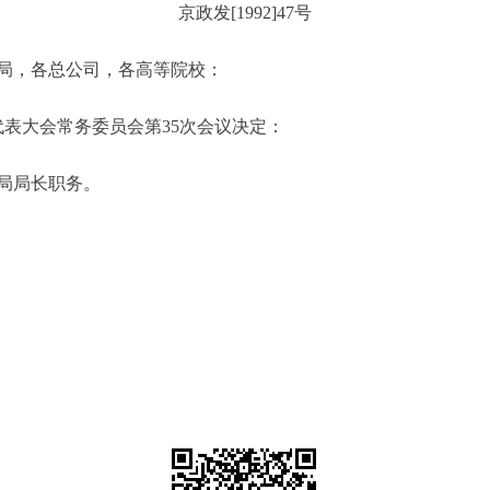
京政发[1992]47号
局，各总公司，各高等院校：
代表大会常务委员会第35次会议决定：
局局长职务。