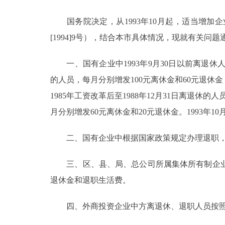
国务院决定，从1993年10月起，适当增加
决策公开
[1994]9号），结合本市具体情况，现就有关问
政务服务
一、国有企业中1993年9月30日以前离退休人员
个人服务
的人员，每月分别增发100元离休金和60元退休金；
1985年工资改革后至1988年12月31日离退休的
便民服务
月分别增发60元离休金和20元退休金。1993年1
二、国有企业中根据国家政策规定办理退职，按
中介服务
政民互动
三、区、县、局、总公司所属集体所有制企业
退休金和退职生活费。
12345网上接诉即办
四、外商投资企业中方离退休、退职人员按照国
参与调查