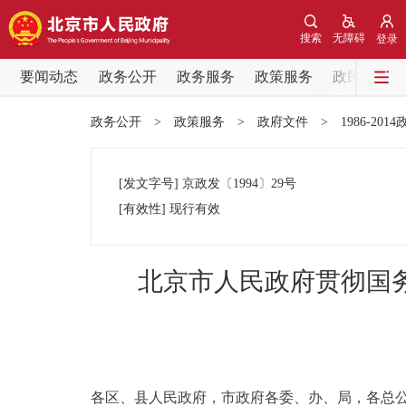
搜索
无障碍
登录
要闻动态
政务公开
政务服务
政策服务
政民互动
要闻动态
政务公开
>
政策服务
>
政府文件
>
1986-201
党中央精神
[发文字号]
京政发
〔1994〕
29号
北京要闻
[有效性]
现行有效
各区热点
北京市人民政府贯彻国
政务公开
市领导
各区、县人民政府，市政府各委、办、局，各总
政策兑现