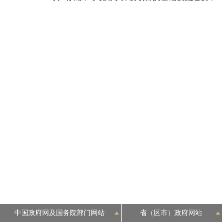
走进北京
北京概况
绿色北京
多语种
ENGLISH
DEUTSCH
ESPAÑOL
ITALIANO
中国政府网及国务院部门网站
省（区市）政府网站