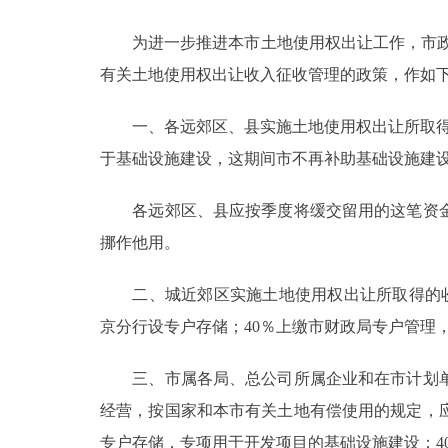
为进一步推进本市土地使用权出让工作，市政府决
决策公开
有关土地使用权出让收入征收管理的政策，作如
政务服务
一、各远郊区、县实施土地使用权出让所取得的
个人服务
于基础设施建设，这期间市不再补助基础设施建
各远郊区、县应按季度将缓交留用的这笔资金
便民服务
挪作他用。
中介服务
二、城近郊区实施土地使用权出让所取得的收入，
政民互动
京分行设专户存储；40％上缴市财政局专户管理
12345网上接诉即办
三、市属各局、总公司所属企业和在市计划单
经营，按国家和本市有关土地有偿使用的规定，
参与调查
专户存储，专项用于开发项目的基础设施建设；4