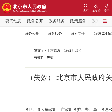
搜索
无障碍
登录
要闻动态
政务公开
政务服务
政策服务
政民互动
要闻动态
政务公开
>
政策服务
>
政府文件
>
1986-201
党中央精神
[发文字号]
京政发
〔1992〕
63号
北京要闻
[有效性]
失效
各区热点
（失效） 北京市人民政府
政务公开
市领导
各区、县人民政府，市政府各委、办、局，各总
政策兑现