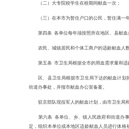
（二）大专院校学生在校期间献血一次；
走进北京
（三）在本市为暂住户口的公民，暂住满一年
北京概况
第四条 各单位每年须按照所在地区、县献血办
绿色北京
农民、城镇居民和个体工商户的适龄献血人数
多语种
第五条 市卫生局根据全市的用血需求量和适龄
ENGLISH
区、县卫生局根据市卫生局下达的献血计划拟
街道办事处，并报市献血办公室备案。
DEUTSCH
驻京部队现役军人的献血计划，由市卫生局和
ESPAÑOL
第六条 各单位、乡、镇人民政府和街道办事
ITALIANO
定，组织本单位或本地区适龄献血人员进行体格