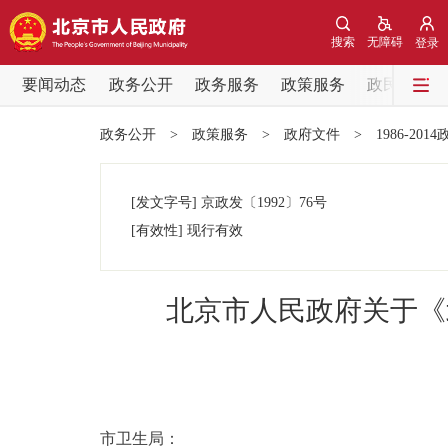
搜索
无障碍
登录
要闻动态
政务公开
政务服务
政策服务
政民互动
要闻动态
政务公开
>
政策服务
>
政府文件
>
1986-201
党中央精神
[发文字号]
京政发
〔1992〕
76号
北京要闻
[有效性]
现行有效
各区热点
北京市人民政府关于《
政务公开
市领导
市卫生局：
政策兑现