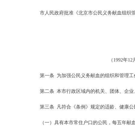
市人民政府批准《北京市公民义务献血组织管
决策公开
政务服务
个人服务
（1992年
便民服务
第一条 为加强公民义务献血的组织和管理工作
中介服务
第二条 本市行政区域内的机关、团体、企业、
政民互动
第三条 凡符合《条例》规定的适龄、健康公
12345网上接诉即办
（一）具有本市常住户口的公民，每五年献血
参与调查