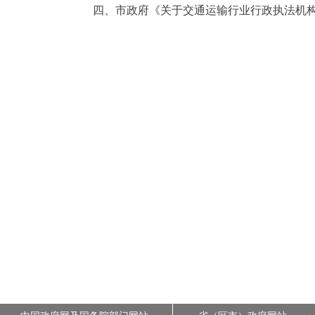
四、市政府《关于交通运输行业行政执法机构职权
走进北京
北京概况
绿色北京
多语种
ENGLISH
DEUTSCH
ESPAÑOL
ITALIANO