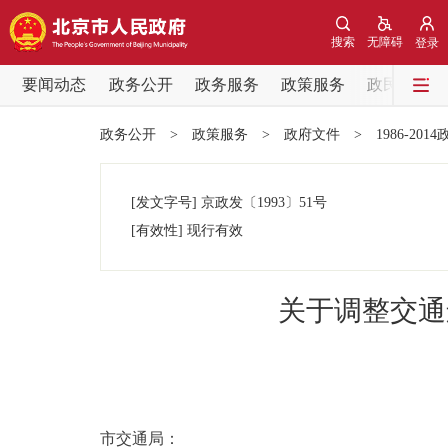
搜索
无障碍
登录
要闻动态
政务公开
政务服务
政策服务
政民互动
要闻动态
政务公开
>
政策服务
>
政府文件
>
1986-201
党中央精神
[发文字号]
京政发
〔1993〕
51号
北京要闻
[有效性]
现行有效
各区热点
关于调整交通
政务公开
市领导
市交通局：
政策兑现