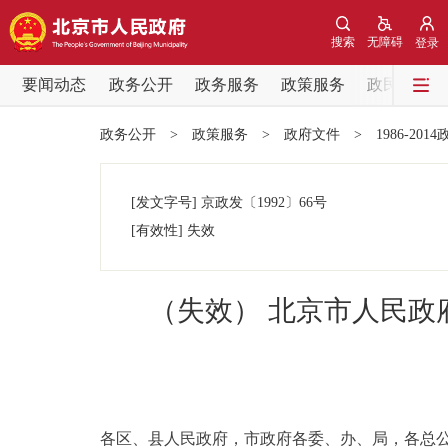
搜索
无障碍
登录
要闻动态
政务公开
政务服务
政策服务
政民互动
要闻动态
政务公开
>
政策服务
>
政府文件
>
1986-201
党中央精神
[发文字号]
京政发
〔1992〕
66号
北京要闻
[有效性]
失效
各区热点
（失效） 北京市人民
政务公开
市领导
各区、县人民政府，市政府各委、办、局，各总
政策兑现