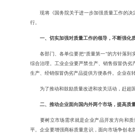
现将《国务院关于进一步加强质量工作的决定》（
决策公开
行。
政务服务
一、切实加强对质量工作的领导，不断强化
个人服务
各部门、各单位要把“质量第一”的方针落到实
综合治理。工业企业要严禁生产、销售假冒伪劣
便民服务
生产、经销假冒伪劣产品提供方便条件。企业在
中介服务
为了推动和鼓励质量改进和攻关活动，赶超国内
政民互动
二、推动企业面向国内外两个市场，提高质
12345网上接诉即办
要树立市场需求就是企业产品开发方向和质量
平。企业要增强商标质量意识，面向市场争创名
参与调查