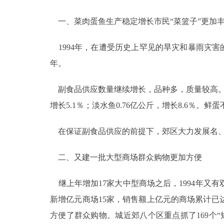
走进北京
一、菜肉蛋鱼生产稳定增长市民“菜篮子”更加
北京概况
1994年，在遭受历史上罕见的旱灾和暴雨灾害的
年。
绿色北京
副食品供应数量继续增长，品种多，质量较高。全年提
多语种
增长5.1％；淡水鱼0.76亿公斤，增长8.6％
ENGLISH
在保证副食品供应的前提下，郊区大力发展名、
DEUTSCH
二、又建一批大型商场群众购物更加方便
继上年增加17家大中型商场之后，1994年又
ESPAÑOL
新增亿元商场15家，销售额上亿元的商场累计已
ITALIANO
方便了群众购物。城近郊八个区重点抓了169个