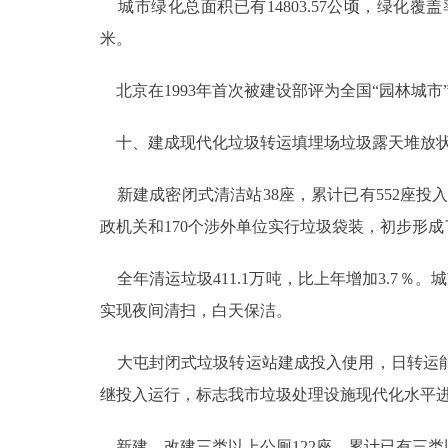
城市绿化总面积已有14803.57公顷，绿化覆盖率
米。
北京在1993年首次被建设部评为全国“园林城市”
十、建成现代化垃圾转运填埋场垃圾露天堆放
新建成密闭式清洁站38座，累计已有552座投入使
政机关和170个涉外单位实行垃圾袋装，初步形
全年清运垃圾411.1万吨，比上年增加3.7％。城
实现夜间清扫，白天保洁。
大屯封闭式垃圾转运站建成投入使用，日转运能力
继投入运行，标志我市垃圾处理设施现代化水平
新建、改建三类以上公厕122座，累计已有三类以