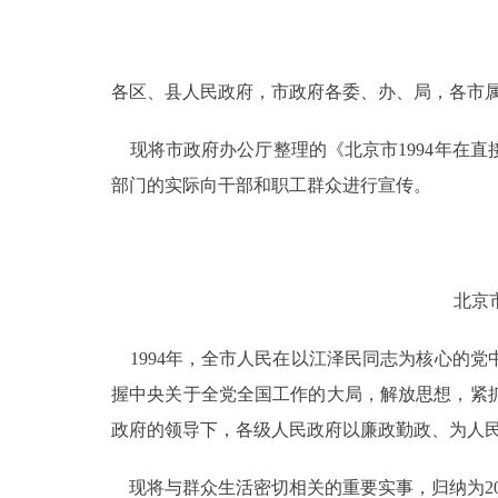
决策公开
各区、县人民政府，市政府各委、办、局，各市
政务服务
现将市政府办公厅整理的《北京市1994年在
个人服务
部门的实际向干部和职工群众进行宣传。
便民服务
北京
中介服务
1994年，全市人民在以江泽民同志为核心的
政民互动
握中央关于全党全国工作的大局，解放思想，紧
12345网上接诉即办
政府的领导下，各级人民政府以廉政勤政、为人
参与调查
现将与群众生活密切相关的重要实事，归纳为2