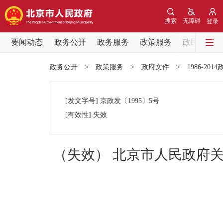
搜索
无障碍
登录
要闻动态
政务公开
政务服务
政策服务
政民互动
要闻动态
政务公开
>
政策服务
>
政府文件
>
1986-201
党中央精神
[发文字号]
京政发
〔1995〕
5号
北京要闻
[有效性]
失效
各区热点
（失效） 北京市人民政府关
政务公开
市领导
政策兑现