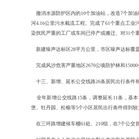
撤消水源防护区内的10个加油站，改造7个加油
河4.16公里污水截流工程。完成了61个重点
染扰民严重的工厂或车间已停产或搬迁。对31个
新建噪声达标区28平方公里，市区噪声达标覆盖
完成风沙危害严重地区2670公顷防护林和1500
十三、新增、延长公交线路26条居民出行条件
全年新增公交线路15条，调整延长11条，基
堡、牡丹园、松榆等5个小区居民出行条件得到较
在三环路增建候车棚61处、210组，在7个公