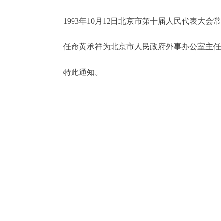
1993年10月12日北京市第十届人民代表大会
决策公开
任命黄承祥为北京市人民政府外事办公室主任
政务服务
特此通知。
个人服务
便民服务
中介服务
政民互动
12345网上接诉即办
参与调查