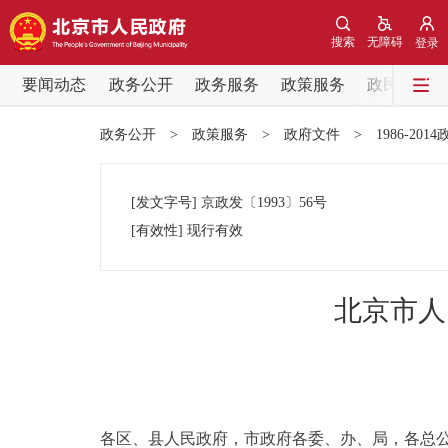
搜索
无障碍
登录
要闻动态
政务公开
政务服务
政策服务
政民互动
要闻动态
政务公开
>
政策服务
>
政府文件
>
1986-201
党中央精神
[发文字号]
京政发
〔1993〕
56号
北京要闻
[有效性]
现行有效
各区热点
北京市人
政务公开
市领导
各区、县人民政府，市政府各委、办、局，各总
政策兑现