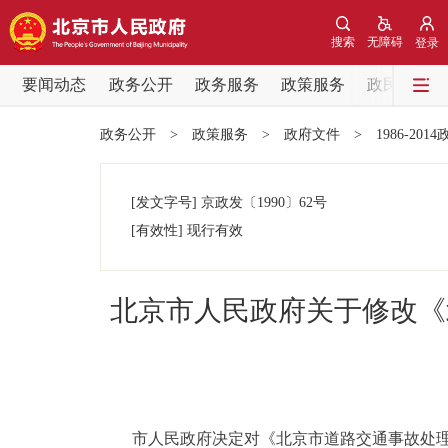
搜索
无障碍
登录
要闻动态
政务公开
政务服务
政策服务
政民互动
要闻动态
政务公开
>
政策服务
>
政府文件
>
1986-201
党中央精神
[发文字号]
京政发
〔1990〕
62号
北京要闻
[有效性]
现行有效
各区热点
北京市人民政府关于修改《
政务公开
市领导
市人民政府决定对《北京市道路交通事故处理
政策兑现