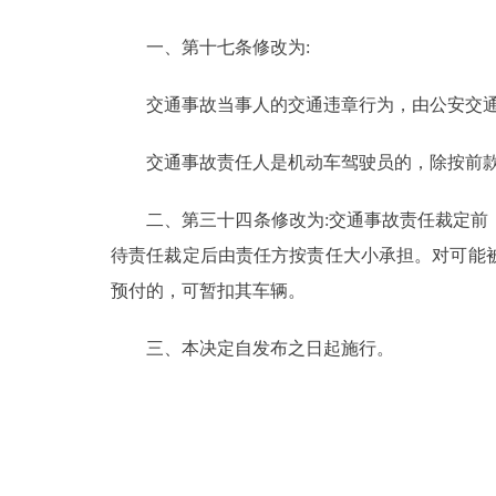
一、第十七条修改为:
决策公开
交通事故当事人的交通违章行为，由公安交通
政务服务
交通事故责任人是机动车驾驶员的，除按前款规
个人服务
二、第三十四条修改为:交通事故责任裁定前，
便民服务
待责任裁定后由责任方按责任大小承担。对可能
预付的，可暂扣其车辆。
中介服务
三、本决定自发布之日起施行。
政民互动
12345网上接诉即办
参与调查