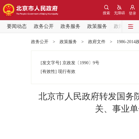
搜索
无障碍
登录
要闻动态
政务公开
政务服务
政策服务
政民互动
要闻动态
政务公开
>
政策服务
>
政府文件
>
1986-201
党中央精神
[发文字号]
京政发
〔1990〕
9号
北京要闻
[有效性]
现行有效
各区热点
北京市人民政府转发国务院
政务公开
关、事业单
市领导
政策兑现