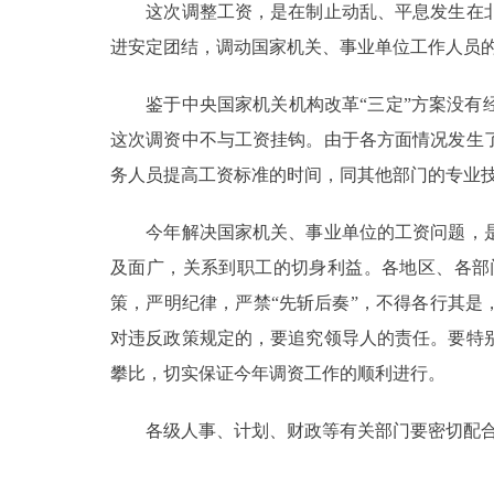
这次调整工资，是在制止动乱、平息发生在北
走进北京
进安定团结，调动国家机关、事业单位工作人员
北京概况
鉴于中央国家机关机构改革“三定”方案没有经
这次调资中不与工资挂钩。由于各方面情况发生
绿色北京
务人员提高工资标准的时间，同其他部门的专业技术
多语种
今年解决国家机关、事业单位的工资问题，是
及面广，关系到职工的切身利益。各地区、各部
ENGLISH
策，严明纪律，严禁“先斩后奏”，不得各行其是
对违反政策规定的，要追究领导人的责任。要特
DEUTSCH
攀比，切实保证今年调资工作的顺利进行。
ESPAÑOL
各级人事、计划、财政等有关部门要密切配合
ITALIANO