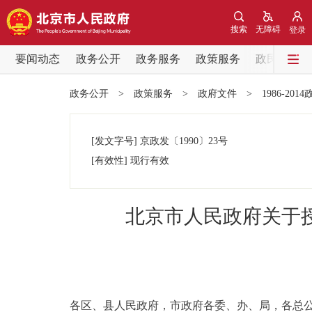
搜索
无障碍
登录
要闻动态
政务公开
政务服务
政策服务
政民互动
要闻动态
政务公开
>
政策服务
>
政府文件
>
1986-201
党中央精神
[发文字号]
京政发
〔1990〕
23号
北京要闻
[有效性]
现行有效
各区热点
北京市人民政府关于
政务公开
市领导
各区、县人民政府，市政府各委、办、局，各总公
政策兑现