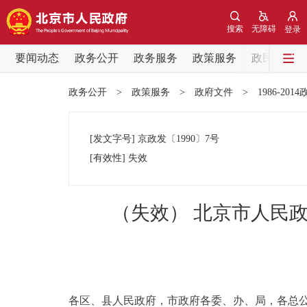
搜索
无障碍
登录
要闻动态
政务公开
政务服务
政策服务
政民互动
要闻动态
政务公开
>
政策服务
>
政府文件
>
1986-201
党中央精神
[发文字号]
京政发
〔1990〕
7号
北京要闻
[有效性]
失效
各区热点
（失效） 北京市人民
政务公开
市领导
各区、县人民政府，市政府各委、办、局，各总公
政策兑现