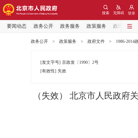
搜索
无障碍
登录
要闻动态
政务公开
政务服务
政策服务
政民互动
要闻动态
政务公开
>
政策服务
>
政府文件
>
1986-201
党中央精神
[发文字号]
京政发
〔1990〕
2号
北京要闻
[有效性]
失效
各区热点
（失效） 北京市人民政府
政务公开
市领导
政策兑现