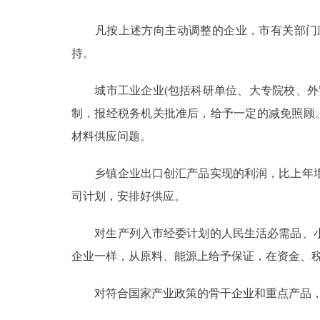
走进北京
凡按上述方向主动调整的企业，市有关部门应
持。
北京概况
城市工业企业(包括科研单位、大专院校、外贸
绿色北京
制，报经税务机关批准后，给予一定的减免照顾
材料供应问题。
多语种
乡镇企业出口创汇产品实现的利润，比上年增
ENGLISH
司计划，安排好供应。
DEUTSCH
对生产列入市经委计划的人民生活必需品、小
企业一样，从原料、能源上给予保证，在资金、
ESPAÑOL
对符合国家产业政策的骨干企业和重点产品，
ITALIANO