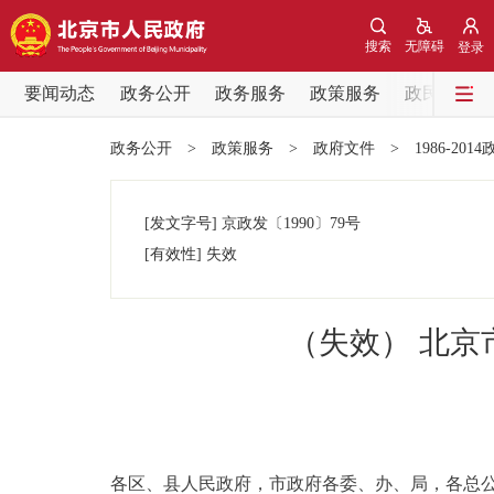
搜索
无障碍
登录
要闻动态
政务公开
政务服务
政策服务
政民互动
要闻动态
政务公开
>
政策服务
>
政府文件
>
1986-201
党中央精神
[发文字号]
京政发
〔1990〕
79号
北京要闻
[有效性]
失效
各区热点
（失效） 北
政务公开
市领导
各区、县人民政府，市政府各委、办、局，各总公
政策兑现