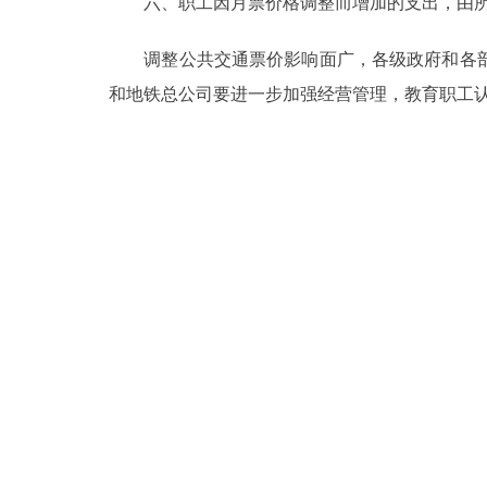
六、职工因月票价格调整而增加的支出，由所
走进北京
调整公共交通票价影响面广，各级政府和各部
和地铁总公司要进一步加强经营管理，教育职工
北京概况
绿色北京
多语种
ENGLISH
DEUTSCH
ESPAÑOL
ITALIANO