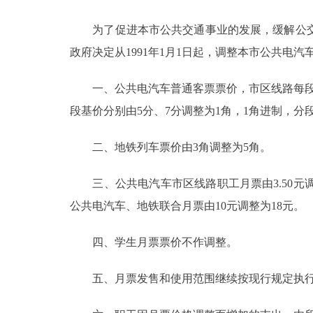
为了促进本市公共交通事业的发展，缓解公交
决策公开
政府决定从1991年1月1日起，调整本市公共电
政务服务
一、公共电汽车普通客票票价，市区线路每段基
个人服务
段基价分别由5分、7分调整为1角，1角进制，分
二、地铁列车票价由3角调整为5角。
便民服务
三、公共电汽车市区线路职工月票由3.50元调
中介服务
公共电汽车、地铁联合月票由10元调整为18元。
政民互动
四、学生月票票价不作调整。
12345网上接诉即办
五、月票发售和使用范围继续按现行规定执
参与调查