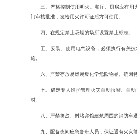
三、严格控制使用明火。餐厅、厨房应有用火
走进北京
门审核批准，发给用火许可证后方可使用。
北京概况
四、在规定禁止吸烟的场所设置禁止标志。
绿色北京
五、安装、使用电气设备，必须执行有关技术
施。
多语种
六、严禁存放易燃易爆化学危险物品。确因特
ENGLISH
七、确定专人维护管理火灾自动报警、自动灭
DEUTSCH
材。
ESPAÑOL
八、严禁挤占、封堵宾馆建筑周围的消防车
ITALIANO
九、配备夜间应急备班人员，保证遇有火灾能