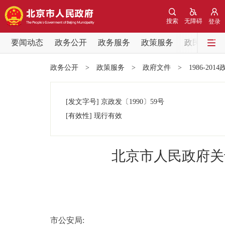
搜索
无障碍
登录
要闻动态
政务公开
政务服务
政策服务
政民互动
要闻动态
政务公开
>
政策服务
>
政府文件
>
1986-201
党中央精神
[发文字号]
京政发
〔1990〕
59号
北京要闻
[有效性]
现行有效
各区热点
北京市人民政府关
政务公开
市领导
市公安局:
政策兑现