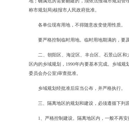
地；确属危房需要翻建的，须依法报城市规划管
称市规划局)核报市人民政府批准。
走进北京
各单位现有用地，不得随意改变使用性质。
北京概况
要严格控制临时用地。临时用地期满的，要及
绿色北京
二、朝阳区、海淀区、丰台区、石景山区和大兴
多语种
区内的乡域规划，1990年内要基本完成。乡域
ENGLISH
委员会办公室)审查批准。
乡域规划经批准后应当公布，并严格执行。
DEUTSCH
三、隔离地区的规划和建设，必须遵循下列原
ESPAÑOL
1、严格控制建设。隔离地区内，一般不再安排
ITALIANO