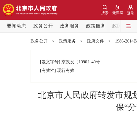
搜索
无障碍
登录
要闻动态
政务公开
政务服务
政策服务
政民互动
要闻动态
政务公开
>
政策服务
>
政府文件
>
1986-201
党中央精神
[发文字号]
京政发
〔1990〕
40号
北京要闻
[有效性]
现行有效
各区热点
北京市人民政府转发市规
政务公开
保“
市领导
政策兑现