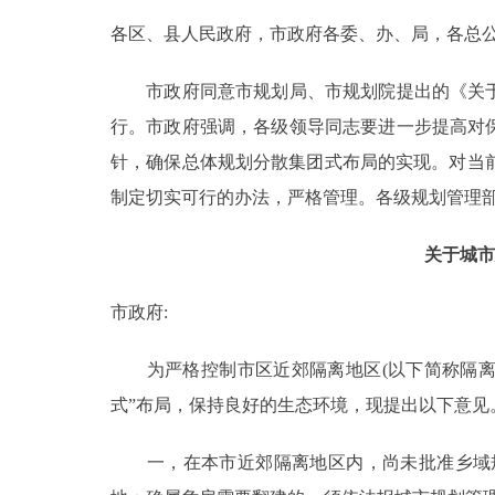
各区、县人民政府，市政府各委、办、局，各总公
决策公开
市政府同意市规划局、市规划院提出的《关于城
政务服务
行。市政府强调，各级领导同志要进一步提高对
针，确保总体规划分散集团式布局的实现。对当
个人服务
制定切实可行的办法，严格管理。各级规划管理
便民服务
关于城市
中介服务
市政府:
政民互动
为严格控制市区近郊隔离地区(以下简称隔离地
式”布局，保持良好的生态环境，现提出以下意见
12345网上接诉即办
一，在本市近郊隔离地区内，尚未批准乡域规
参与调查