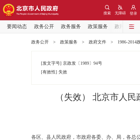
搜索
无障碍
登录
要闻动态
政务公开
政务服务
政策服务
政民互动
要闻动态
政务公开
>
政策服务
>
政府文件
>
1986-201
党中央精神
[发文字号]
京政发
〔1989〕
94号
北京要闻
[有效性]
失效
各区热点
（失效） 北京市人
政务公开
市领导
各区、县人民政府，市政府各委、办、局，各总公
政策兑现