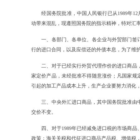
经国务院批准，中国人民银行已从1989年12
决策公开
动带来混乱，现遵照国务院的指示精神，特对汇率
政务服务
一、各部门、各单位、各企业与外贸部门签订
个人服务
行的进口合同，以及应偿还的外债本息，为了维
二、对于已经实行外贸代理作价的进口商品，
便民服务
家定价产品，未经批准不得随意涨价；凡国家规
引起的加工产品成本上升，生产企业要努力消化
中介服务
政民互动
三、中央外汇进口商品，其中国务院批准由中
交价不变。
12345网上接诉即办
四、对于1989年已经减免进口税的市场商品
参与调查
政策；海关关税和代征进口商品产品税、增值税