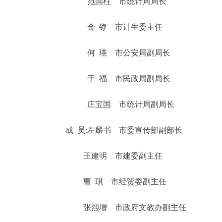
范国柱 市统计局局长
走进北京
金 铮 市计生委主任
北京概况
何 瑛 市公安局副局长
绿色北京
于 福 市民政局副局长
多语种
庄宝国 市统计局副局长
ENGLISH
成 员:左麟书 市委宣传部副部长
DEUTSCH
王建明 市建委副主任
曹 琪 市经贸委副主任
ESPAÑOL
张熙增 市政府文教办副主任
ITALIANO