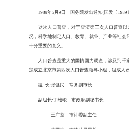
1989年5月9日，国务院发出通知(国发〔1989
决策公开
这次人口普查，对于查清第三次人口普查以来我
政务服务
况，科学地制定人口、教育、就业、产业等社会
个人服务
十分重要的意义。
人口普查是重大的国情国力调查，涉及到千家
便民服务
定成立北京市第四次人口普查领导小组，组成人员
中介服务
组 长:张健民 常务副市长
政民互动
副组长:丁维峻 市政府副秘书长
12345网上接诉即办
王广荃 市计委副主任
参与调查