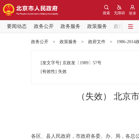
搜索
无障碍
登录
要闻动态
政务公开
政务服务
政策服务
政民互动
要闻动态
政务公开
>
政策服务
>
政府文件
>
1986-201
党中央精神
[发文字号]
京政发
〔1989〕
57号
北京要闻
[有效性]
失效
各区热点
（失效） 北京
政务公开
市领导
各区、县人民政府，市政府各委、办、局，各总公
政策兑现