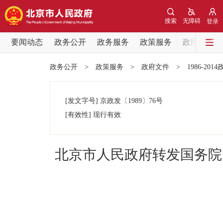
搜索
无障碍
登录
要闻动态
政务公开
政务服务
政策服务
政民互动
要闻动态
政务公开
>
政策服务
>
政府文件
>
1986-201
党中央精神
[发文字号]
京政发
〔1989〕
76号
北京要闻
[有效性]
现行有效
各区热点
北京市人民政府转发国务院
政务公开
市领导
政策兑现