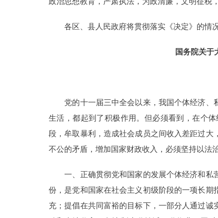
政治思想教育，严肃执法，为政清廉，文明征税
走进北京
各区、县人民政府将贯彻落实《决定》的情况于
北京概况
国务院关于
绿色北京
多语种
党的十一届三中全会以来，我国个体经济、私
生活，都起到了积极作用。但必须看到，在个体
ENGLISH
段，牟取暴利，造成社会成员之间收入差距过大
不公的矛盾，增加国家财政收入，必须坚持以法治
DEUTSCH
一、正确贯彻党和国家的发展个体经济和私营
ESPAÑOL
份，是党和国家在社会主义初级阶段的一项长期
充；提倡在共同富裕的目标下，一部分人通过诚
ITALIANO