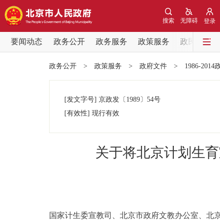
搜索
无障碍
登录
要闻动态
政务公开
政务服务
政策服务
政民互动
要闻动态
政务公开
>
政策服务
>
政府文件
>
1986-201
党中央精神
[发文字号]
京政发
〔1989〕
54号
北京要闻
[有效性]
现行有效
各区热点
关于将北京计划生育
政务公开
市领导
国家计生委宣教司、北京市政府文教办公室、北京
政策兑现