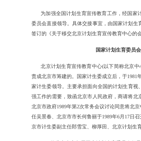
为加强全国计划生育宣传教育工作，经国家计
决策公开
委员会直接领导。具体交接事宜，由国家计划生
政务服务
签订的《关于移交北京计划生育宣传教育中心的
个人服务
国家计划生育委员会
北京计划生育宣传教育中心(以下简称北京中心)
便民服务
责成北京市筹建的。国家计生委成立后，于198
家计生委领导。主要承担面向全国的计划生育视、
中介服务
强工作的需要，致函北京市人民政府，商请将北
政民互动
北京市政府1989年第2次常务会议讨论同意将
任吴景春、北京市市长何鲁丽于1989年6月1
12345网上接诉即办
京市计生委副主任郎雪宝、柳厚田、北京计划生育
参与调查