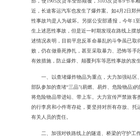
部，使1905次货车全部颠覆，3103次货车9
近，长途客运汽车也发生了爆炸案。如4月2日郑
走进北京
性事故均是人为破坏。另据公安部通报，今年1至5月
北京概况
生上述恶性事故，但是近一时期发现在路线上摆放
述情况表明，目前平息反革命暴乱的斗争虽已取
绿色北京
败，仍在做垂死挣扎，甚至采取暴力、恐怖等手
有效措施，防止爆炸、颠覆列车等恶性事故的发生
多语种
一、以查堵爆炸物品为重点，大力加强站区、
ENGLISH
部队参加的查堵“三品”(易燃、易炸、危险物品
DEUTSCH
将危险物品带进站、带上车。大力宣传严禁旅客
的行李房和小件寄存处，要坚持对所有存放、托
ESPAÑOL
有关人员的责任。
二、加强对铁路线上的隧道、桥梁的守护工作。根
ITALIANO