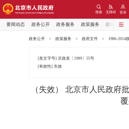
搜索
无障碍
登录
要闻动态
政务公开
政务服务
政策服务
政民互动
要闻动态
政务公开
>
政策服务
>
政府文件
>
1986-201
党中央精神
[发文字号]
京政发
〔1989〕
55号
北京要闻
[有效性]
失效
各区热点
（失效） 北京市人民政府
政务公开
覆
市领导
政策兑现