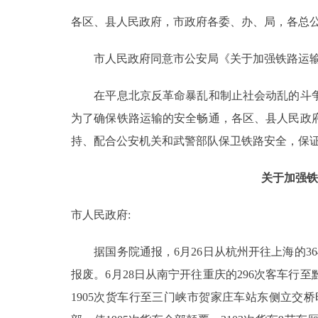
各区、县人民政府，市政府各委、办、局，各总公
决策公开
市人民政府同意市公安局《关于加强铁路运输安
政务服务
在平息北京反革命暴乱和制止社会动乱的斗争
个人服务
为了确保铁路运输的安全畅通，各区、县人民政
持、配合公安机关和武警部队保卫铁路安全，保
便民服务
关于加强铁
中介服务
市人民政府:
政民互动
据国务院通报，6月26日从杭州开往上海的36
12345网上接诉即办
报废。6月28日从南宁开往重庆的296次客车行至黔
1905次货车行至三门峡市贺家庄车站东侧立交
参与调查