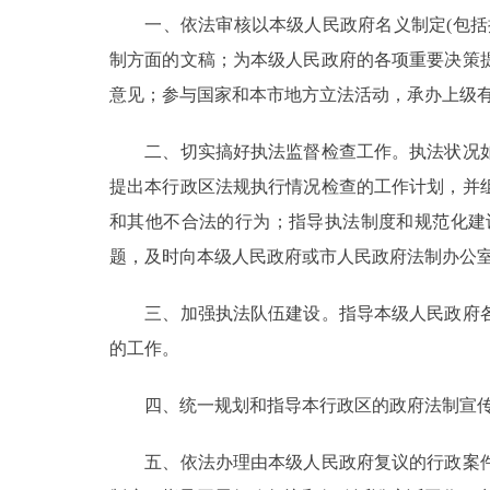
一、依法审核以本级人民政府名义制定(包括批
走进北京
制方面的文稿；为本级人民政府的各项重要决策
意见；参与国家和本市地方立法活动，承办上级
北京概况
二、切实搞好执法监督检查工作。执法状况如
绿色北京
提出本行政区法规执行情况检查的工作计划，并
多语种
和其他不合法的行为；指导执法制度和规范化建
题，及时向本级人民政府或市人民政府法制办公
ENGLISH
三、加强执法队伍建设。指导本级人民政府各
DEUTSCH
的工作。
ESPAÑOL
四、统一规划和指导本行政区的政府法制宣传
五、依法办理由本级人民政府复议的行政案件
ITALIANO