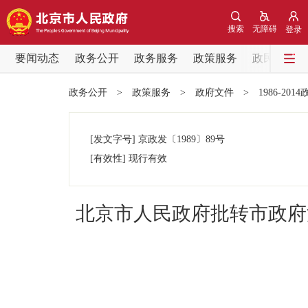
搜索
无障碍
登录
要闻动态
政务公开
政务服务
政策服务
政民互动
要闻动态
政务公开
>
政策服务
>
政府文件
>
1986-201
党中央精神
[发文字号]
京政发
〔1989〕
89号
北京要闻
[有效性]
现行有效
各区热点
北京市人民政府批转市政府
政务公开
市领导
政策兑现