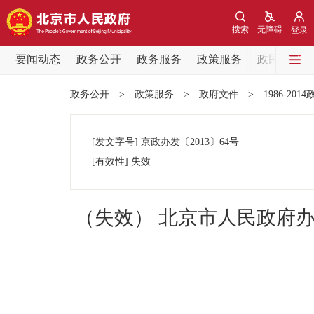
搜索
无障碍
登录
要闻动态
政务公开
政务服务
政策服务
政民互动
要闻动态
政务公开
>
政策服务
>
政府文件
>
1986-201
党中央精神
[发文字号]
京政办发
〔2013〕
64号
北京要闻
[有效性]
失效
各区热点
（失效） 北京市人民政府
政务公开
市领导
政策兑现