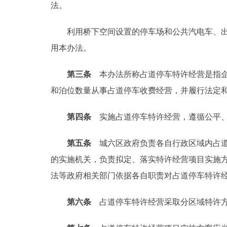
法。
走进北京
利用桥下空间设置的停车场和公共汽电车、出租
北京概况
用本办法。
第三条
本办法所称占道停车特许经营是指企
绿色北京
和泊位数量从事占道停车收费经营，并履行法定
多语种
第四条
实施占道停车特许经营，遵循公平、
ENGLISH
第五条
城六区政府负责各自行政区域内占
DEUTSCH
的实施机关，负责拟定、落实特许经营项目实施
法等政府相关部门依据各自职责对占道停车特许
ESPAÑOL
第六条
占道停车特许经营采取分区域特许方
ITALIANO