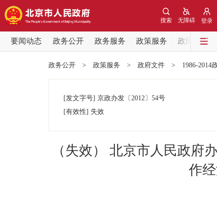
搜索
无障碍
登录
要闻动态
政务公开
政务服务
政策服务
政民互动
要闻动态
政务公开
>
政策服务
>
政府文件
>
1986-201
党中央精神
[发文字号]
京政办发
〔2012〕
54号
北京要闻
[有效性]
失效
各区热点
（失效） 北京市人民政府
政务公开
作经
市领导
政策兑现