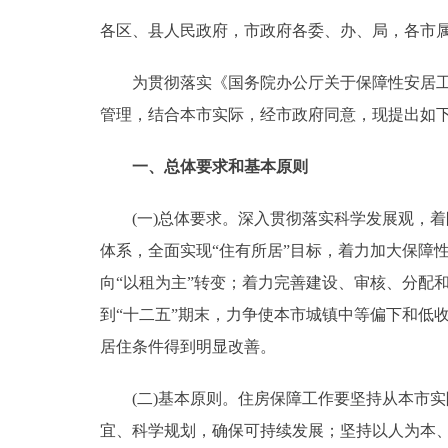
各区、县人民政府，市政府各委、办、局，各市
决策公开
为贯彻落实《国务院办公厅关于保障性安居工程建
政务服务
管理，结合本市实际，经市政府同意，现提出如
个人服务
一、总体要求和基本原则
便民服务
(一)总体要求。深入贯彻落实科学发展观，着
体系，全面实现“住有所居”目标，着力加大保障
中介服务
向“以租为主”转变；着力完善建设、审核、分配
到“十二五”期末，力争使本市城镇中等偏下和低
政民互动
居住条件得到明显改善。
12345网上接诉即办
(二)基本原则。住房保障工作要坚持从本市实
宜、科学规划，确保可持续发展；坚持以人为本
参与调查