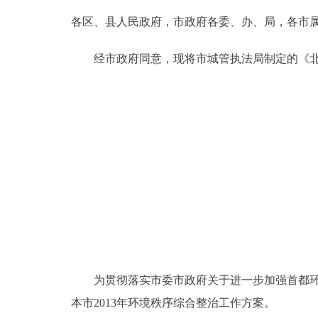
各区、县人民政府，市政府各委、办、局，各市
决策公开
经市政府同意，现将市城管执法局制定的《北京
政务服务
个人服务
便民服务
中介服务
政民互动
12345网上接诉即办
为贯彻落实市委市政府关于进一步加强首都环境
本市2013年环境秩序综合整治工作方案。
参与调查