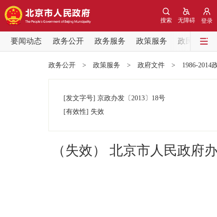
搜索
无障碍
登录
要闻动态
政务公开
政务服务
政策服务
政民互动
要闻动态
政务公开
>
政策服务
>
政府文件
>
1986-201
党中央精神
[发文字号]
京政办发
〔2013〕
18号
北京要闻
[有效性]
失效
各区热点
（失效） 北京市人民政府办
政务公开
市领导
政策兑现