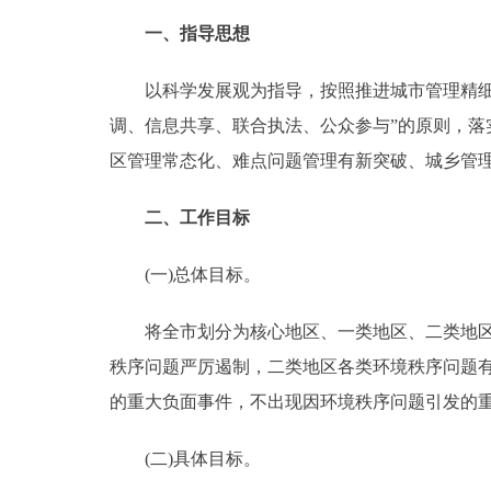
一、指导思想
走进北京
以科学发展观为指导，按照推进城市管理精细化
北京概况
调、信息共享、联合执法、公众参与”的原则，
区管理常态化、难点问题管理有新突破、城乡管
绿色北京
多语种
二、工作目标
ENGLISH
(一)总体目标。
将全市划分为核心地区、一类地区、二类地区、
DEUTSCH
秩序问题严厉遏制，二类地区各类环境秩序问题
的重大负面事件，不出现因环境秩序问题引发的
ESPAÑOL
(二)具体目标。
ITALIANO