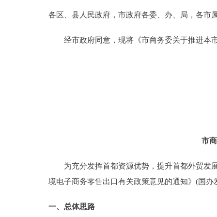
各区、县人民政府，市政府各委、办、局，各市
决策公开
经市政府同意，现将《市商务委关于推进本市
政务服务
个人服务
便民服务
中介服务
市商
政民互动
为充分发挥首都资源优势，提升首都外贸发展质
境电子商务零售出口有关政策意见的通知》(国办发
12345网上接诉即办
一、总体思路
参与调查