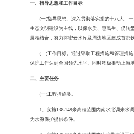
一、指导思想和工作目标
走进北京
(一)指导思想。深入贯彻落实党的十八大、十
北京概况
生态文明建设为主线，以保水质、惠民生、促转
展相结合，努力将密云水库及周边地区建成首都
绿色北京
(二)工作目标。通过采取工程措施和管理措施
多语种
保护工作达到全国领先水平。同时积极推动上游
ENGLISH
二、主要任务
DEUTSCH
(一)工程措施类。
1。实施138-148米高程范围内南水北调来水
ESPAÑOL
为水源保护提供条件。
ITALIANO