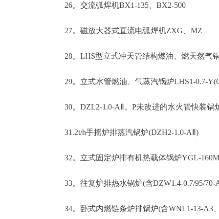
26。交流弧焊机BX1-135、BX2-500
27。磁放大器式直流电弧焊机ZXG、MZ
28。LHS型立式冲天管结构燃油、燃天然气
29。立式水管燃油、气蒸汽锅炉LHS1-0.7-Y(Q)、L
30。DZL2-1.0-AⅡ。P未改进的水火管快装锅
31.2t/h手摇炉排蒸汽锅炉(DZH2-1.0-AⅡ)
32。立式固定炉排有机热载体锅炉YGL-160MAⅡ
33。往复炉排热水锅炉(含DZW1.4-0.7/95/70-AⅡ、D
34。卧式内燃链条炉排锅炉(含WNL1-13-A3、WNL