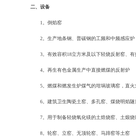
二、设备
1。倒焰窑
2。生产地条钢、普碳钢的工频和中频感应炉
3。有效容积18立方米及以下轻烧反射窑、有效
4。再生有色金属生产中直接燃煤的反射炉
5。燃煤和燃发生炉煤气的坩埚玻璃窑，直火
6。建筑卫生陶瓷土窑、多孔窑、煤烧明焰隧
7。用于制备轻烧氧化镁的土焙烧窑、土煅烧
8。轮窑、立窑、无顶轮窑、马蹄窑等土窑