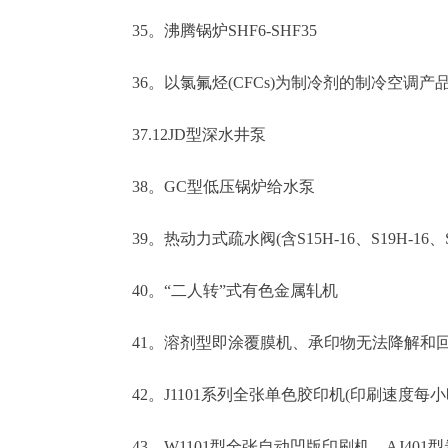
35。沸腾锅炉SHF6-SHF35
36。以氯氟烃(CFCs)为制冷剂的制冷空调产
37.12JD型深水井泵
38。GC型低压锅炉给水泵
39。热动力式疏水阀(含S15H-16、S19H-16、S19H-1
40。“二人转”式有色金属轧机
41。溶剂型即涂覆膜机、承印物无法降解和回
42。J1101系列全张单色胶印机(印刷速度每小时
43。W1101型全张自动凹版印刷机、AJ401