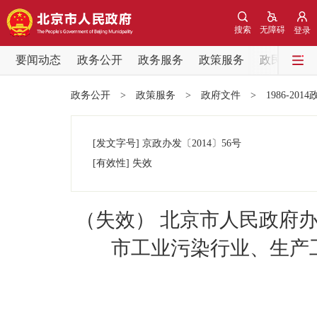
搜索
无障碍
登录
要闻动态
政务公开
政务服务
政策服务
政民互动
要闻动态
政务公开
>
政策服务
>
政府文件
>
1986-201
党中央精神
[发文字号]
京政办发
〔2014〕
56号
北京要闻
[有效性]
失效
各区热点
（失效） 北京市人民政府
政务公开
市工业污染行业、生产工
市领导
政策兑现