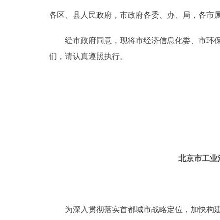
各区、县人民政府，市政府各委、办、局，各市
决策公开
经市政府同意，现将市经济信息化委、市环保局制
政务服务
们，请认真遵照执行。
个人服务
便民服务
中介服务
北京市工业
政民互动
12345网上接诉即办
为深入贯彻落实首都城市战略定位，加快构建“
参与调查