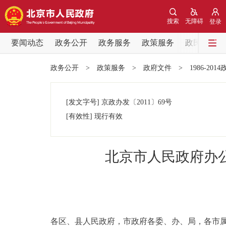
搜索
无障碍
登录
要闻动态
政务公开
政务服务
政策服务
政民互动
要闻动态
政务公开
>
政策服务
>
政府文件
>
1986-201
党中央精神
[发文字号]
京政办发
〔2011〕
69号
北京要闻
[有效性]
现行有效
各区热点
北京市人民政府办
政务公开
市领导
各区、县人民政府，市政府各委、办、局，各市
政策兑现