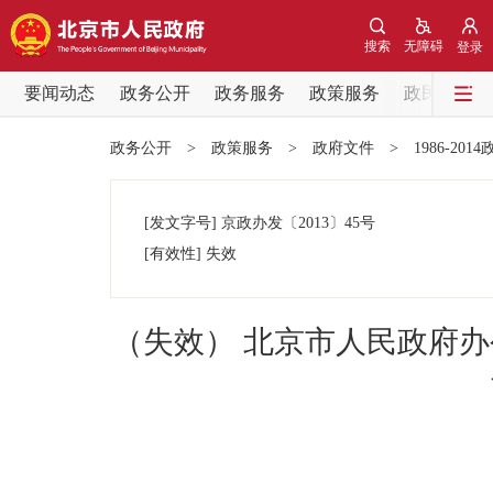
搜索
无障碍
登录
要闻动态
政务公开
政务服务
政策服务
政民互动
要闻动态
政务公开
>
政策服务
>
政府文件
>
1986-201
党中央精神
[发文字号]
京政办发
〔2013〕
45号
北京要闻
[有效性]
失效
各区热点
（失效） 北京市人民政府办公
政务公开
市领导
政策兑现