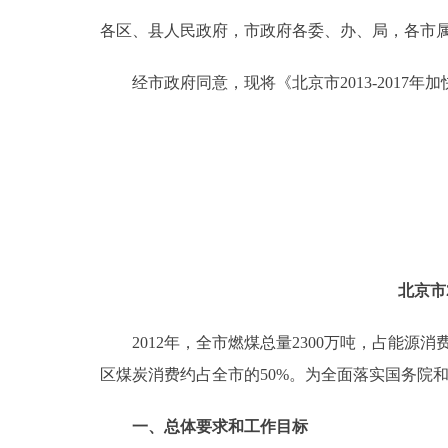
各区、县人民政府，市政府各委、办、局，各市
决策公开
经市政府同意，现将《北京市2013-2017
政务服务
个人服务
便民服务
中介服务
北京市
政民互动
2012年，全市燃煤总量2300万吨，占能源消费
区煤炭消费约占全市的50%。为全面落实国务院
12345网上接诉即办
一、总体要求和工作目标
参与调查