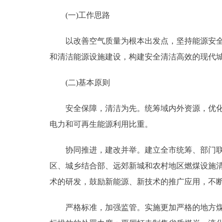
(一)工作思路
走进北京
以改善空气质量为根本出发点，坚持能源安全保
北京概况
和清洁能源设施建设，构建安全清洁高效的现代
绿色北京
(二)基本原则
多语种
安全保障，清洁为先。统筹域内外资源，优化源
ENGLISH
电力和可再生能源利用比重。
协同推进，建改并举。建立全市统筹、部门联动
DEUTSCH
区、城乡结合部、远郊新城和农村地区燃煤设施
术的研发，鼓励新能源、新技术的推广应用，不
ESPAÑOL
严格标准，加强监管。实施更加严格的地方煤炭
ITALIANO