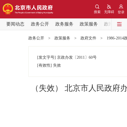
搜索
无障碍
登录
要闻动态
政务公开
政务服务
政策服务
政民互动
要闻动态
政务公开
>
政策服务
>
政府文件
>
1986-201
党中央精神
[发文字号]
京政办发
〔2011〕
60号
北京要闻
[有效性]
失效
各区热点
（失效） 北京市人民政府
政务公开
市领导
政策兑现