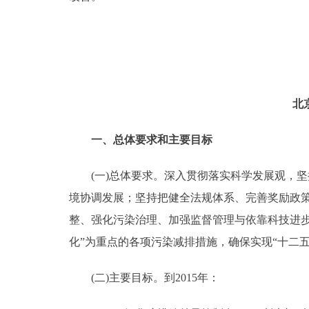
走进北京
北京概况
绿色北京
北
多语种
一、总体要求和主要目标
ENGLISH
(一)总体要求。深入贯彻落实科学发展观，坚
境协调发展；坚持把健全法规体系、完善奖励政
DEUTSCH
整、强化污染治理、加强监督管理与依靠科技进步
化”为重点的各项污染减排措施，确保实现“十二
ESPAÑOL
(二)主要目标。到2015年：
ITALIANO