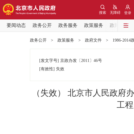
搜索
无障碍
登录
要闻动态
政务公开
政务服务
政策服务
政民互动
要闻动态
政务公开
>
政策服务
>
政府文件
>
1986-201
党中央精神
[发文字号]
京政办发
〔2011〕
46号
北京要闻
[有效性]
失效
各区热点
（失效） 北京市人民政府
政务公开
工程
市领导
政策兑现